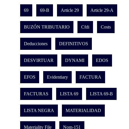
69
69-B
Article 29
Article 29-A
BUZÓN TRIBUTARIO
Cfdi
Costs
Deducciones
DEFINITIVOS
DESVIRTUAR
DYNAMI
EDOS
EFOS
Evidentiary
FACTURA
FACTURAS
LISTA 69
LISTA 69-B
LISTA NEGRA
MATERIALIDAD
Materiality File
Nom-151