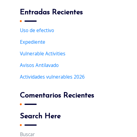
a
r
Entradas Recientes
c
h
Uso de efectivo
f
Expediente
o
r
Vulnerable Activities
:
Avisos Antilavado
Actividades vulnerables 2026
Comentarios Recientes
Search Here
Buscar