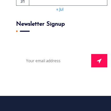
31
« Jul
Newsletter Signup
Subscribe To Our Newsletter And Get Daily 10%
Off Your First Purchase.