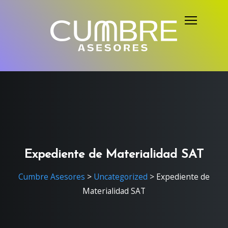
S
k
i
p
t
o
c
o
n
t
e
Expediente de Materialidad SAT
n
Cumbre Asesores
>
Uncategorized
>
Expediente de
t
Materialidad SAT