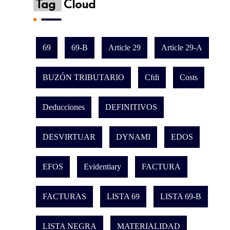
Tag
Cloud
69
69-B
Article 29
Article 29-A
BUZÓN TRIBUTARIO
Cfdi
Costs
Deducciones
DEFINITIVOS
DESVIRTUAR
DYNAMI
EDOS
EFOS
Evidentiary
FACTURA
FACTURAS
LISTA 69
LISTA 69-B
LISTA NEGRA
MATERIALIDAD