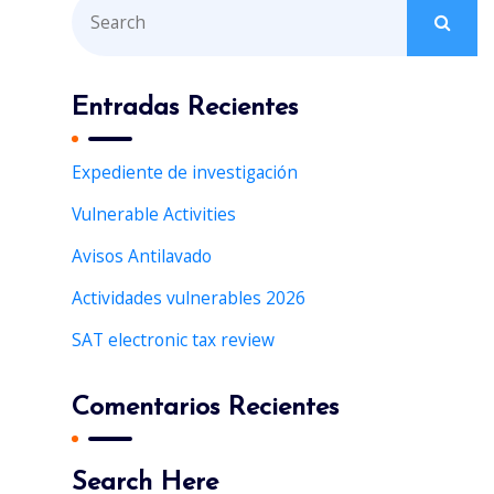
S
e
a
r
Entradas Recientes
c
h
Expediente de investigación
f
Vulnerable Activities
o
r
Avisos Antilavado
:
Actividades vulnerables 2026
SAT electronic tax review
Comentarios Recientes
Search Here