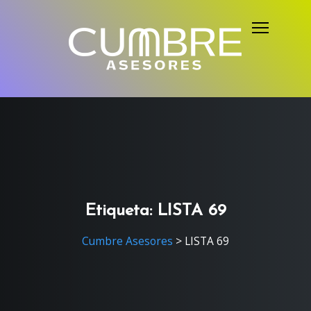
S
k
i
p
t
o
c
o
n
t
e
Etiqueta:
LISTA 69
n
Cumbre Asesores
>
LISTA 69
t