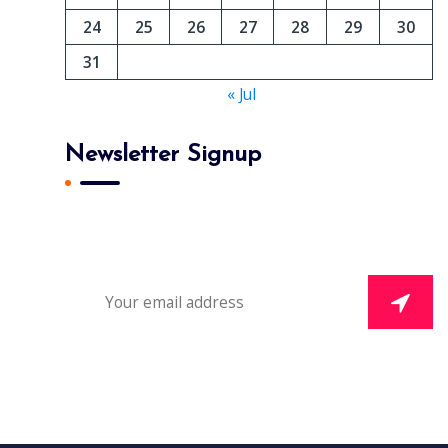
24
25
26
27
28
29
30
31
« Jul
Newsletter Signup
Subscribe To Our Newsletter And Get Daily 10%
Off Your First Purchase.