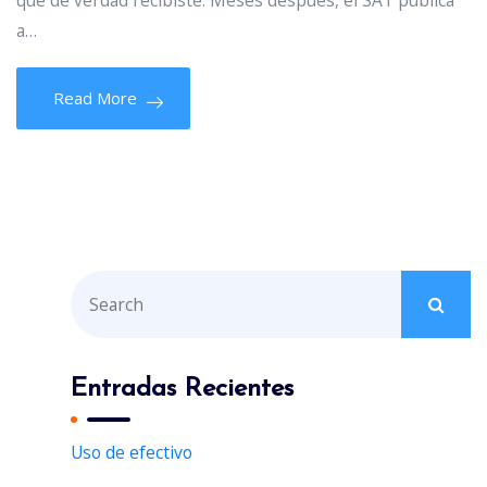
que de verdad recibiste. Meses después, el SAT publica
a…
Read More
S
e
a
r
Entradas Recientes
c
h
Uso de efectivo
f