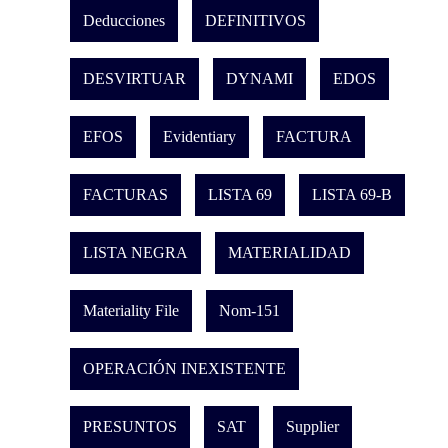
Deducciones
DEFINITIVOS
DESVIRTUAR
DYNAMI
EDOS
EFOS
Evidentiary
FACTURA
FACTURAS
LISTA 69
LISTA 69-B
LISTA NEGRA
MATERIALIDAD
Materiality File
Nom-151
OPERACIÓN INEXISTENTE
PRESUNTOS
SAT
Supplier