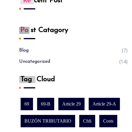
Re
Cent Post
Po
St Catagory
(7)
Blog
(14)
Uncategorized
Tag
Cloud
69
69-B
Article 29
Article 29-A
BUZÓN TRIBUTARIO
Cfdi
Costs