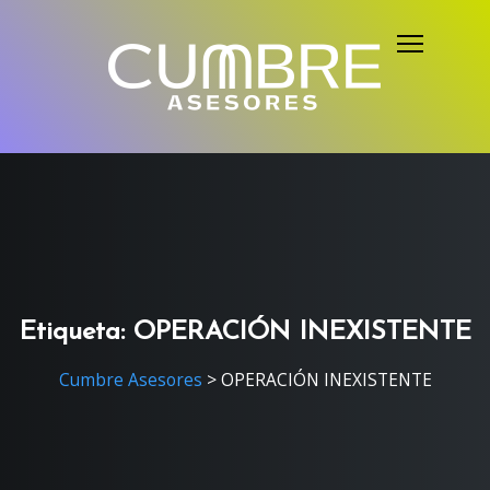
S
k
i
p
t
o
c
o
n
t
e
Etiqueta:
OPERACIÓN INEXISTENTE
n
Cumbre Asesores
>
OPERACIÓN INEXISTENTE
t