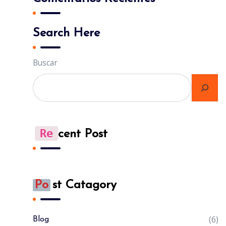
Search Here
Buscar
Re
Cent Post
Po
St Catagory
(6)
Blog