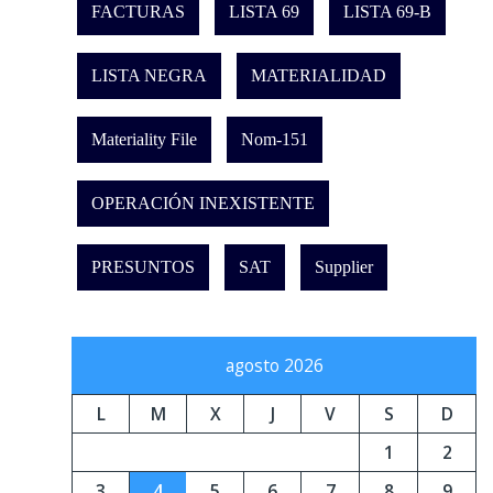
FACTURAS
LISTA 69
LISTA 69-B
LISTA NEGRA
MATERIALIDAD
Materiality File
Nom-151
OPERACIÓN INEXISTENTE
PRESUNTOS
SAT
Supplier
agosto 2026
L
M
X
J
V
S
D
1
2
3
4
5
6
7
8
9