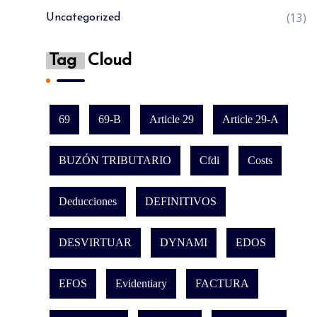
(13)
Uncategorized
Tag
Cloud
69
69-B
Article 29
Article 29-A
BUZÓN TRIBUTARIO
Cfdi
Costs
Deducciones
DEFINITIVOS
DESVIRTUAR
DYNAMI
EDOS
EFOS
Evidentiary
FACTURA