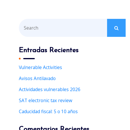
S
e
a
r
Entradas Recientes
c
h
Vulnerable Activities
f
Avisos Antilavado
o
r
Actividades vulnerables 2026
:
SAT electronic tax review
Caducidad fiscal: 5 o 10 años
Comentarios Recientes