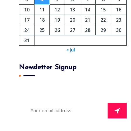
10
11
12
13
14
15
16
17
18
19
20
21
22
23
24
25
26
27
28
29
30
31
« Jul
Newsletter Signup
Subscribe To Our Newsletter And Get Daily 10%
Off Your First Purchase.